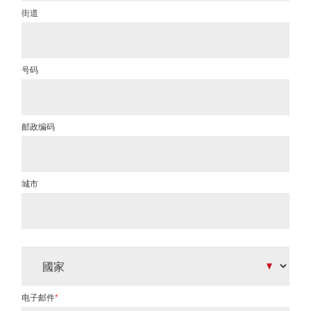
街道
号码
邮政编码
城市
Mandatory
电子邮件
*
field