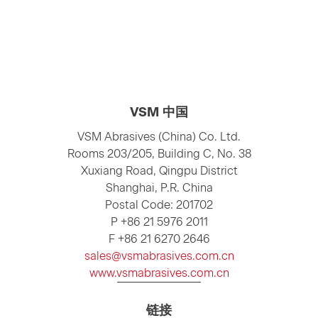
VSM 中国
VSM Abrasives (China) Co. Ltd.
Rooms 203/205, Building C, No. 38
Xuxiang Road, Qingpu District
Shanghai, P.R. China
Postal Code: 201702
P +86 21 5976 2011
F +86 21 6270 2646
sales@vsmabrasives.com.cn
www.vsmabrasives.com.cn
链接