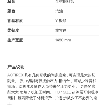
粘合
全树脂粘合
颜色
汽油
背基材质
Y-聚酯
柔韧度
非常硬
生产宽度
1480 mm
产品说明
ACTIROX 具有几何形状的陶瓷磨粒 , 可实现最大的切
削量。 强力切削与低接触压力 相结合，可减少噪音和
振动，给机器及操作人员带来的压力更小。 更快的磨
削大大 缩短了机加工时间。 TOP SIZE 超涂层可实现冷
磨削 , 显著降低了材料浪费 , 并进 步减少了不必要的返
工。