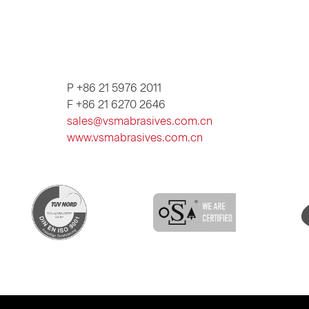
P +86 21 5976 2011
F +86 21 6270 2646
sales@vsmabrasives.com.cn
www.vsmabrasives.com.cn
Skip