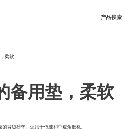
SKIP
产品搜索
NAVIGATI
，柔软
的备用垫，柔软
橡胶层的背绒砂垫。适用于低速和中速角磨机。